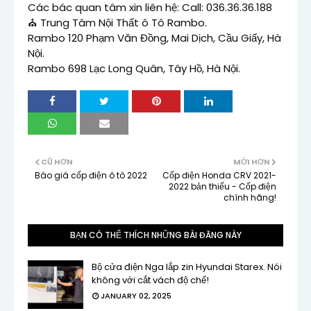
Các bác quan tâm xin liên hệ: 
Call: 036.36.36.188 
⛪ Trung Tâm Nội Thất ô Tô Rambo.

Rambo 120 Phạm Văn Đồng, Mai Dịch, Cầu Giấy, Hà 
Nội.

Rambo 698 Lạc Long Quân, Tây Hồ, Hà Nội.
CŨ HƠN
MỚI HƠN
Báo giá cốp điện ô tô 2022
Cốp điện Honda CRV 2021-
2022 bản thiếu - Cốp điện
chính hãng!
BẠN CÓ THỂ THÍCH NHỮNG BÀI ĐĂNG NÀY
Bộ cửa điện Nga lắp zin Hyundai Starex. Nói
không với cắt vách độ chế!
JANUARY 02, 2025