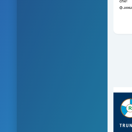
chế!
JANU