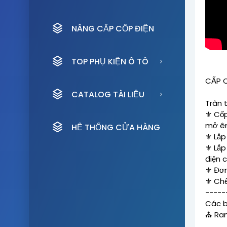
NÂNG CẤP CỐP ĐIỆN
TOP PHỤ KIỆN Ô TÔ
CẤP C
CATALOG TÀI LIỆU
Trân 
⚜ Cốp
mở êm
HỆ THỐNG CỬA HÀNG
⚜ Lắp
⚜ Lắp
điện 
⚜ Đơn
⚜ Chế
-----
Các b
⛪ Ram