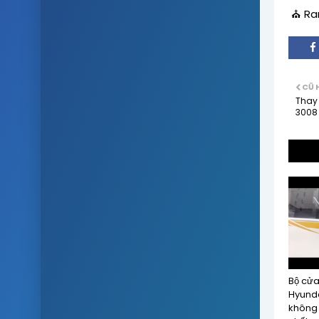
⛪ Ram
CŨ 
Thay 
3008
Bộ cửa
Hyunda
không 