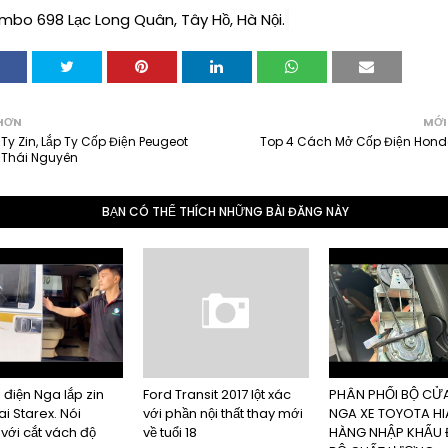
bo 698 Lạc Long Quân, Tây Hồ, Hà Nội.
HƠN
MỚI
Ty Zin, Lắp Ty Cốp Điện Peugeot
Top 4 Cách Mở Cốp Điện Hon
 Thái Nguyên
BẠN CÓ THỂ THÍCH NHỮNG BÀI ĐĂNG NÀY
 điện Nga lắp zin
Ford Transit 2017 lột xác
PHÂN PHỐI BỘ CỬA
i Starex. Nói
với phần nội thất thay mới
NGA XE TOYOTA HI
với cắt vách độ
về tuổi 18
HÀNG NHẬP KHẨU