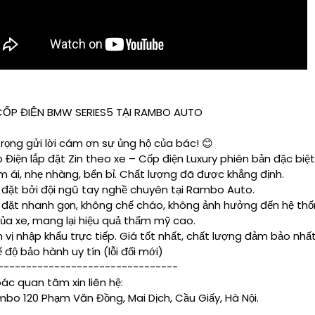
ỐP ĐIỆN BMW SERIES5 TẠI RAMBO AUTO
trọng gửi lời cám ơn sự ủng hộ của bác! 😊
 Điện lắp đặt Zin theo xe – Cốp điện Luxury phiên bản đặc biệ
 ái, nhẹ nhàng, bển bỉ. Chất lượng đã được khẳng định.
 đặt bởi đội ngũ tay nghề chuyên tại Rambo Auto.
 đặt nhanh gọn, không chế cháo, không ảnh hưởng đến hệ th
của xe, mang lại hiệu quả thẩm mỹ cao.
 vị nhập khẩu trực tiếp. Giá tốt nhất, chất lượng đảm bảo nhấ
 độ bảo hành uy tín (lỗi đổi mới)
--------------------------------
ác quan tâm xin liên hệ:
bo 120 Phạm Văn Đồng, Mai Dịch, Cầu Giấy, Hà Nội.