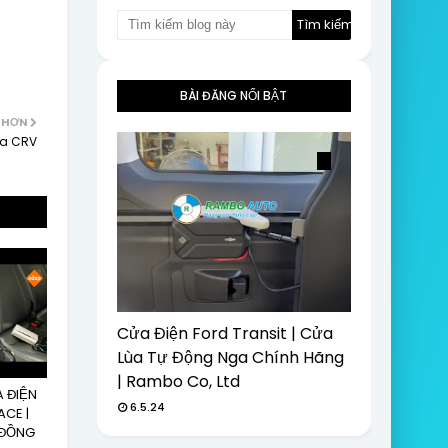
BÀI ĐĂNG NỔI BẬT
 HƠN
da CRV
Cửa Điện Ford Transit | Cửa
Lùa Tự Động Nga Chính Hãng
| Rambo Co, Ltd
 ĐIỆN
6.5.24
ACE |
 ĐỒNG