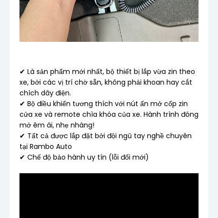
✔ Là sản phẩm mới nhất, bộ thiết bị lắp vừa zin theo 
xe, bởi các vị trí chờ sẵn, không phải khoan hay cắt 
chích dây điện. 

✔ Bộ điều khiển tương thích với nút ấn mở cốp zin 
cửa xe và remote chìa khóa của xe. Hành trình đóng 
mở êm ái, nhẹ nhàng!

✔ Tất cả được lắp đặt bởi đội ngũ tay nghề chuyên 
tại Rambo Auto

✔ Chế độ bảo hành uy tín (lỗi đổi mới)