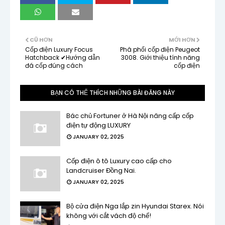
CŨ HƠN
MỚI HƠN
Cốp điện Luxury Focus
Phâ phối cốp điện Peugeot
Hatchback ✔Hướng dẫn
3008. Giới thiệu tính năng
đá cốp đúng cách
cốp điện
BẠN CÓ THỂ THÍCH NHỮNG BÀI ĐĂNG NÀY
Bác chủ Fortuner ở Hà Nội nâng cấp cốp
điện tự động LUXURY
JANUARY 02, 2025
Cốp điện ô tô Luxury cao cấp cho
Landcruiser Đồng Nai.
JANUARY 02, 2025
Bộ cửa điện Nga lắp zin Hyundai Starex. Nói
không với cắt vách độ chế!