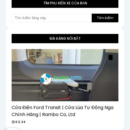
TÌM PHỤ KIỆN XE CỦA BẠN
BÀI ĐĂNG NỔI BẬT
Cửa Điện Ford Transit | Cửa Lùa Tự Động Nga
Chính Hãng | Rambo Co, Ltd
6.5.24