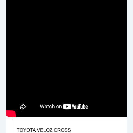
Trang chủ
Phân phối cốp điện 15+ hãng xe ✔CHẤT LƯỢNG
TỐT NHẤT 2022
Phân phối cốp điện 15+
hãng xe ✔CHẤT LƯỢNG
TỐT NHẤT 2022
Phân phối cốp điện 15+ hãng xe ✔CHẤT
LƯỢNG TỐT NHẤT 2022
TÊN HÃNG XE
TOYOTA COROLLA CROSS
TOYOTA VELOZ CROSS