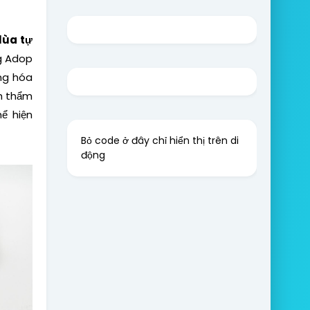
lùa tự
ng Adop
ng hóa
nh thẩm
ể hiện
Bỏ code ở đây chỉ hiển thị trên di
động