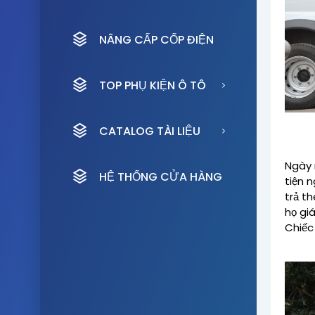
NÂNG CẤP CỐP ĐIỆN
TOP PHỤ KIỆN Ô TÔ
CATALOG TÀI LIỆU
Ngày 
HỆ THỐNG CỬA HÀNG
tiện 
trả t
họ gi
Chiếc 