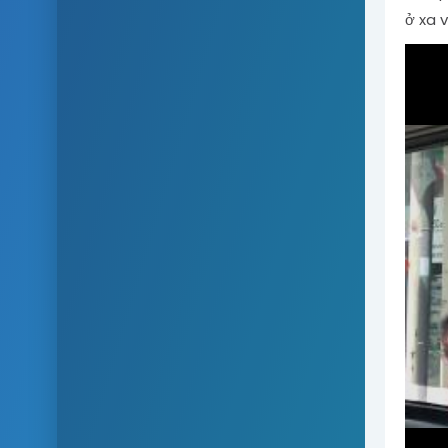
ở xa v