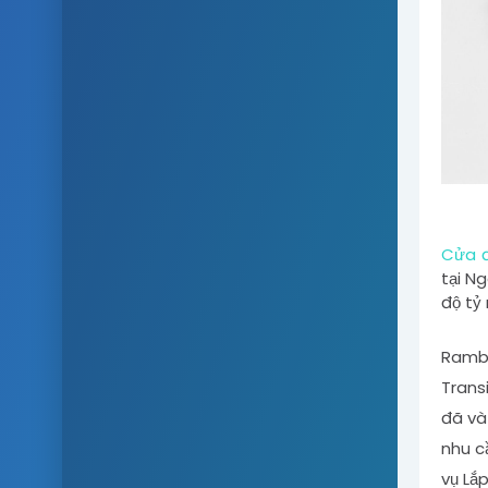
Cửa đ
tại N
độ tỷ
Rambo
Trans
đã và
nhu c
vụ Lắ