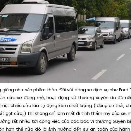
 giống như sản phẩm khác. Đối với dòng xe dịch vụ như Ford 
hần cửa xe đóng mở, hoạt động rất thường xuyên do đó n
ế
một chiếc cửa lùa tự động kém chất lượng ( động cơ thải, ch
cắt gọt cửa,.) thì không chỉ làm mất đi tính thẩm mỹ của xe,
ưởng rất nhiều tới công việc của các bác vì thường xuyên bị 
n hơn thế nữa đó là ảnh hưởng đến sự an toàn của hành