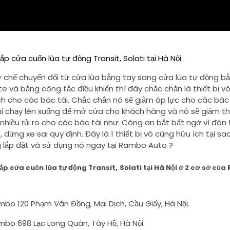
ắp cửa cuốn lùa tự động Transit, Solati tại Hà Nội .
ơ chế chuyển đổi từ cửa lùa bằng tay sang cửa lùa tự động b
e và bằng công tắc điều khiển thì đây chắc chắn là thiết bị v
ch cho các bác tài. Chắc chắn nó sẽ giảm áp lực cho các bác 
hi chạy lên xuống để mở cửa cho khách hàng và nó sẽ giảm th
nhiều rủi ro cho các bác tài như: Công an bắt bất ngờ vì đón 
 dừng xe sai quy định. Đây là 1 thiết bị vô cùng hữu ích tại sa
 lắp đặt và sử dụng nó ngay tại Rambo Auto ?
ắp cửa cuốn lùa tự động Transit, Solati tại Hà Nội ở 2 cơ sở củ
mbo 120 Phạm Văn Đồng, Mai Dịch, Cầu Giấy, Hà Nội.
mbo 698 Lạc Long Quân, Tây Hồ, Hà Nội.