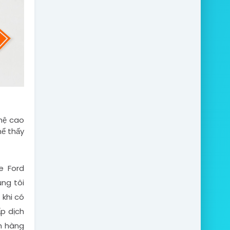
ệ cao 
ể thấy 
e Ford
úng tôi
 khi có
ấp dịch
ch hàng