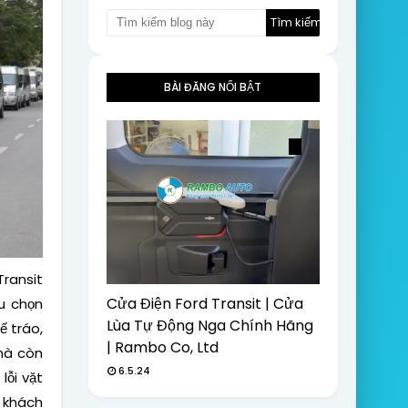
BÀI ĐĂNG NỔI BẬT
Transit
Cửa Điện Ford Transit | Cửa
u chọn
Lùa Tự Động Nga Chính Hãng
ế tráo,
| Rambo Co, Ltd
 mà còn
6.5.24
lỗi vặt
 khách