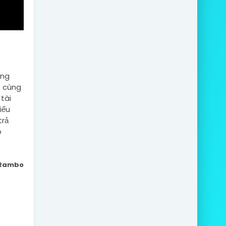
ằng
ô cùng
tài
iểu
trả
o
a Rambo