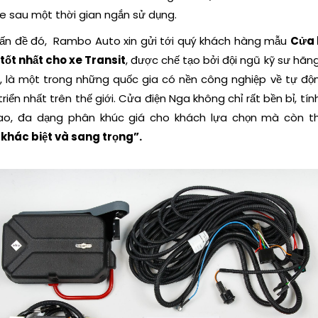
xe sau một thời gian ngắn sử dụng.
vấn đề đó, Rambo Auto xin gửi tới quý khách hàng mẫu
Cửa 
tốt nhất cho xe Transit
, được chế tạo bởi đội ngũ kỹ sư hã
, là một trong những quốc gia có nền công nghiệp về tự độ
riển nhất trên thế giới. Cửa điện Nga không chỉ rất bền bỉ, tí
o, đa dạng phân khúc giá cho khách lựa chọn mà còn th
 khác biệt và sang trọng”.