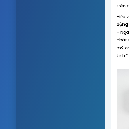
trên 
Hiểu 
động 
- Nga
phát t
mỹ ca
tính
“