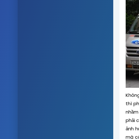
Không
thì p
nhầm 
phải 
ảnh h
mà cò