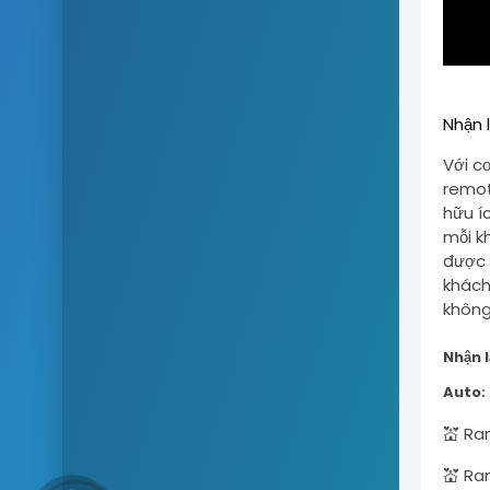
Nhận l
Với c
remot
hữu í
mỗi k
được 
khách,
không
Nhận l
Auto:
💒 Ra
💒 Ra