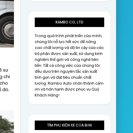
RAMBO CO, LTD
Trong quá trình phát triển của mình,
chúng tôi nỗ lực hết sức để nâng
cao chất lượng và độ tin cậy của các
bộ phận được sản xuất, sử dụng kinh
nghiệm thế giới và công nghệ tiên
tiến. Tất cả công việc của chúng tôi
ề sự
đều dựa trên nguyên tắc sản xuất
g chi
tinh gọn và đạt tiêu chuẩn chất
 cho
lượng. Rambo Auto chân thành cảm
ơn và hân hạnh được phục vụ Quý
 đó.
Khách Hàng!
TÌM PHỤ KIỆN XE CỦA BẠN