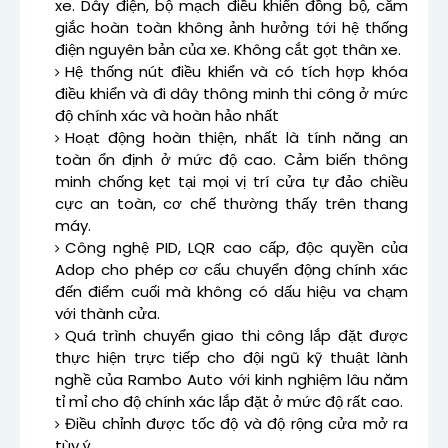
xe.
Dây điện, bộ mạch điều khiển đồng bộ, cắm
giắc hoàn toàn không ảnh hưởng tới hệ thống
điện nguyên bản của xe. Không cắt gọt thân xe.
Hệ thống nút điều khiển và có tích hợp khóa
điều khiển và đi dây thông minh thi công ở mức
độ chính xác và hoàn hảo nhất
Hoạt động hoàn thiện, nhất là tính năng an
toàn ổn định ở mức độ cao.
Cảm biến thông
minh chống kẹt tại mọi vị trí cửa tự đảo chiều
cực an toàn, cơ chế thường thấy trên thang
máy.
Công nghệ PID, LQR cao cấp, độc quyền của
Adop cho phép cơ cấu chuyển động chính xác
đến điểm cuối mà không có dấu hiệu va chạm
với thành cửa.
Quá trình chuyển giao thi công lắp đặt được
thực hiện trực tiếp cho đội ngũ kỹ thuật lành
nghề của Rambo Auto với kinh nghiệm lâu năm
tỉ mỉ cho độ chính xác lắp đặt ở mức độ rất cao.
Điều chỉnh được tốc độ và độ rộng cửa mở ra
tùy ý