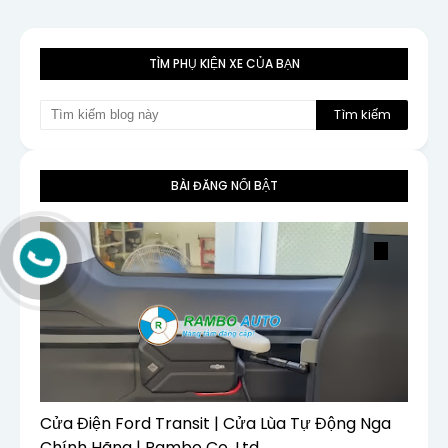
TÌM PHỤ KIỆN XE CỦA BẠN
BÀI ĐĂNG NỔI BẬT
Cửa Điện Ford Transit | Cửa Lùa Tự Động Nga
Chính Hãng | Rambo Co, Ltd