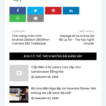
CŨ HƠN
MỚI HƠN
Tính năng màn hình
Garage độ xe ô tô tại Hà
Android Zestech Z800Pro+
Nội uy tín - Thợ tay nghề
Camera 360 Trailblazer
chuyên
BẠN CÓ THỂ THÍCH NHỮNG BÀI ĐĂNG NÀY
Cốp điện ô tô Luxury cao cấp cho
Landcruiser Đồng Nai.
JANUARY 02, 2025
Bộ cửa điện Nga lắp zin Hyundai Starex. Nói
không với cắt vách độ chế!
JANUARY 02, 2025