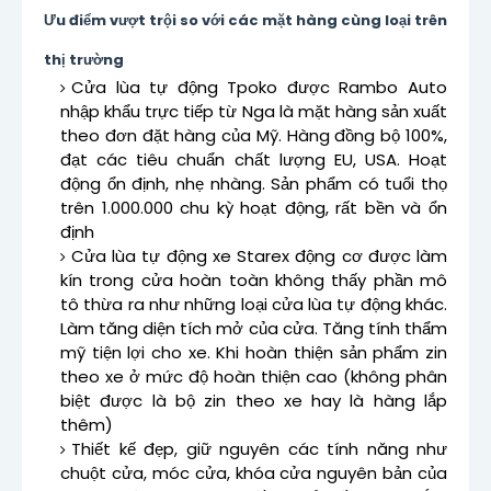
Ưu điểm vượt trội so với các mặt hàng cùng loại trên
thị trường
Cửa lùa tự động Tpoko được Rambo Auto
nhập khẩu trực tiếp từ Nga là mặt hàng sản xuất
theo đơn đặt hàng của Mỹ. Hàng đồng bộ 100%,
đạt các tiêu chuẩn chất lượng EU, USA. Hoạt
động ổn định, nhẹ nhàng. Sản phẩm có tuổi thọ
trên 1.000.000 chu kỳ hoạt động, rất bền và ổn
định
Cửa lùa tự động xe Starex động cơ được làm
kín trong cửa hoàn toàn không thấy phần mô
tô thừa ra như những loại cửa lùa tự động khác.
Làm tăng diện tích mở của cửa. Tăng tính thẩm
mỹ tiện lợi cho xe. Khi hoàn thiện sản phẩm zin
theo xe ở mức độ hoàn thiện cao (không phân
biệt được là bộ zin theo xe hay là hàng lắp
thêm)
Thiết kế đẹp, giữ nguyên các tính năng như
chuột cửa, móc cửa, khóa cửa nguyên bản của