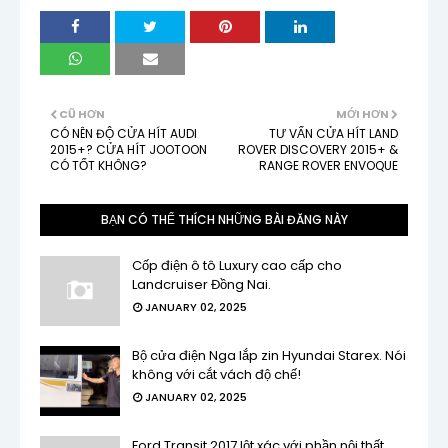
CŨ HƠN
MỚI HƠN
CÓ NÊN ĐỘ CỬA HÍT AUDI
TƯ VẤN CỬA HÍT LAND
2015+? CỬA HÍT JOOTOON
ROVER DISCOVERY 2015+ &
CÓ TỐT KHÔNG?
RANGE ROVER ENVOQUE
BẠN CÓ THỂ THÍCH NHỮNG BÀI ĐĂNG NÀY
Cốp điện ô tô Luxury cao cấp cho
Landcruiser Đồng Nai.
JANUARY 02, 2025
Bộ cửa điện Nga lắp zin Hyundai Starex. Nói
không với cắt vách độ chế!
JANUARY 02, 2025
Ford Transit 2017 lột xác với phần nội thất