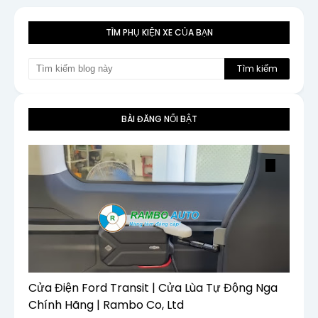
TÌM PHỤ KIỆN XE CỦA BẠN
BÀI ĐĂNG NỔI BẬT
Cửa Điện Ford Transit | Cửa Lùa Tự Động Nga
Chính Hãng | Rambo Co, Ltd