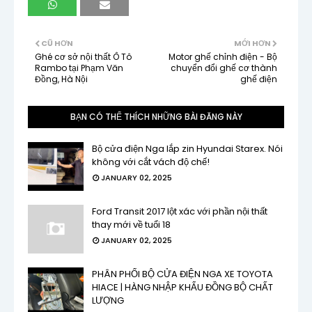
CŨ HƠN
MỚI HƠN
Ghé cơ sở nội thất Ô Tô
Motor ghế chỉnh điện - Bộ
Rambo tại Phạm Văn
chuyển đổi ghế cơ thành
Đồng, Hà Nội
ghế điện
BẠN CÓ THỂ THÍCH NHỮNG BÀI ĐĂNG NÀY
Bộ cửa điện Nga lắp zin Hyundai Starex. Nói
không với cắt vách độ chế!
JANUARY 02, 2025
Ford Transit 2017 lột xác với phần nội thất
thay mới về tuổi 18
JANUARY 02, 2025
PHÂN PHỐI BỘ CỬA ĐIỆN NGA XE TOYOTA
HIACE | HÀNG NHẬP KHẨU ĐỒNG BỘ CHẤT
LƯỢNG