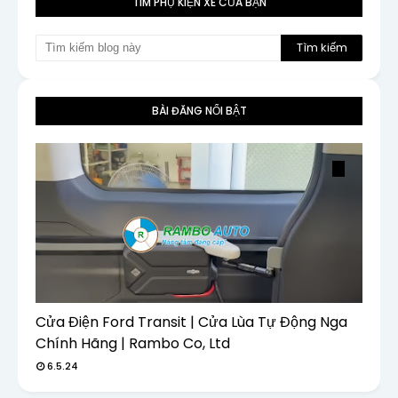
TÌM PHỤ KIỆN XE CỦA BẠN
BÀI ĐĂNG NỔI BẬT
Cửa Điện Ford Transit | Cửa Lùa Tự Động Nga
Chính Hãng | Rambo Co, Ltd
6.5.24