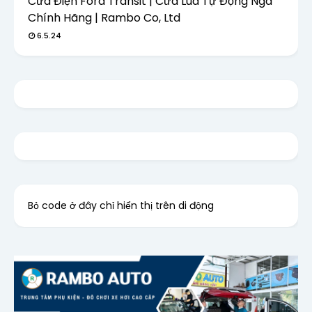
Cửa Điện Ford Transit | Cửa Lùa Tự Động Nga
Chính Hãng | Rambo Co, Ltd
6.5.24
Bỏ code ở đây chỉ hiển thị trên di động