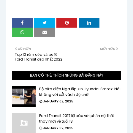
CŨ HƠN
MỚI HƠN
Top 10 rèm cửa vải xe 16
Ford Transit đẹp nhất 2022
BẠN CÓ THỂ THÍCH NHỮNG BÀI ĐĂNG NÀY
Bộ cửa điện Nga lắp zin Hyundai Starex. Nói
không với cắt vách độ chế!
JANUARY 02, 2025
Ford Transit 2017 lột xác với phần nội thất
thay mới về tuổi 18
JANUARY 02, 2025