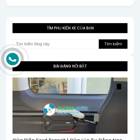
TÌM PHỤ KIỆN XE CỦA BẠN
BÀI ĐĂNG NỔI BẬT