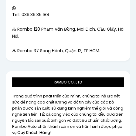
Tell: 036.36.36.188
⛪ Rambo 120 Phạm Văn Đồng, Mai Dịch, Cầu Giấy, Hà
Nội.
⛪ Rambo 37 Song Hành, Quận 12, TP.HCM.
RAMBO CO, LTD
Trong quá trình phát triển của mình, chúng tôi nỗ lực hết
sức để nâng cao chất lượng và độ tin cậy của các bộ
phận được sản xuất, sử dụng kinh nghiệm thế giới và công
nghệ tiên tiến. Tất cả công việc của chúng tôi đều dựa trên
nguyên tắc sản xuất tinh gọn và đạt tiêu chuẩn chất lượng.
Rambo Auto chân thành cảm ơn và hân hạnh được phục
vụ Quý Khách Hàng!