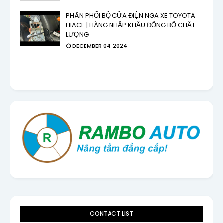
PHÂN PHỐI BỘ CỬA ĐIỆN NGA XE TOYOTA
HIACE | HÀNG NHẬP KHẨU ĐỒNG BỘ CHẤT
LƯỢNG
DECEMBER 04, 2024
CONTACT LIST