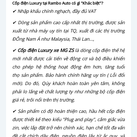
Cốp điện Luxury tại Rambo Auto có gì "Khác biệt"?
✔ Nhập khẩu chính nghạch, đầy đủ VAT
✔ Dòng sản phẩm cao cấp nhất thị trường, được sản
xuất từ nhà máy uy tín tại TQ, xuất đi các thị trường
ĐÔng Nam Á như Malaysia, Thái Lan...,
✔
Cốp điện Luxury xe MG
ZS
là dòng cốp điện thế hệ
mới nhất được cải tiến về động cơ và bộ điều khiển
cho phép hệ thống hoạt động êm hơn, tăng tuổi
thọ sản phẩm. Bảo hành chính hãng uy tín ( Lỗi đổi
mới). Do đó, Qúy khách hoàn toàn yên tâm, không
phải lo lắng về chất lượng ty như những bộ cốp điện
giá rẻ, trôi nổi trên thị trường.
✔ Sản phẩm có độ hoàn thiện cao, hầu hết cốp điện
được thiết kế theo kiểu "Plug and play", cắm giắc vừa
zin, việc lắp đặt trở nên chính xác, hạn chế tốt đa vấn
đề cắt chích dây điện, nguồn điện lấy từ ắc quy, và