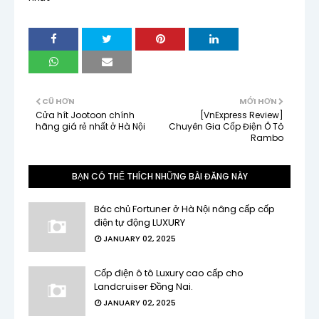
CŨ HƠN
MỚI HƠN
Cửa hít Jootoon chính
[VnExpress Review]
hãng giá rẻ nhất ở Hà Nội
Chuyên Gia Cốp Điện Ô Tô
Rambo
BẠN CÓ THỂ THÍCH NHỮNG BÀI ĐĂNG NÀY
Bác chủ Fortuner ở Hà Nội nâng cấp cốp
điện tự động LUXURY
JANUARY 02, 2025
Cốp điện ô tô Luxury cao cấp cho
Landcruiser Đồng Nai.
JANUARY 02, 2025