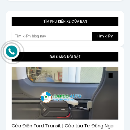
TÌM PHỤ KIỆN XE CỦA BẠN
BÀI ĐĂNG NỔI BẬT
Cửa Điện Ford Transit | Cửa Lùa Tự Động Nga