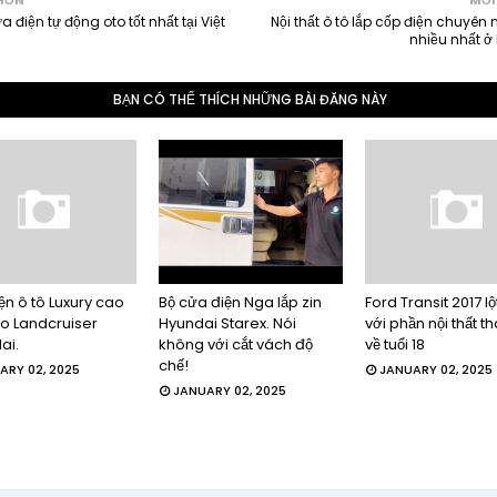
HƠN
MỚI
a điện tự động oto tốt nhất tại Việt
Nội thất ô tô lắp cốp điện chuyên
nhiều nhất ở
BẠN CÓ THỂ THÍCH NHỮNG BÀI ĐĂNG NÀY
ện ô tô Luxury cao
Bộ cửa điện Nga lắp zin
Ford Transit 2017 lộ
o Landcruiser
Hyundai Starex. Nói
với phần nội thất t
ai.
không với cắt vách độ
về tuổi 18
chế!
ARY 02, 2025
JANUARY 02, 2025
JANUARY 02, 2025