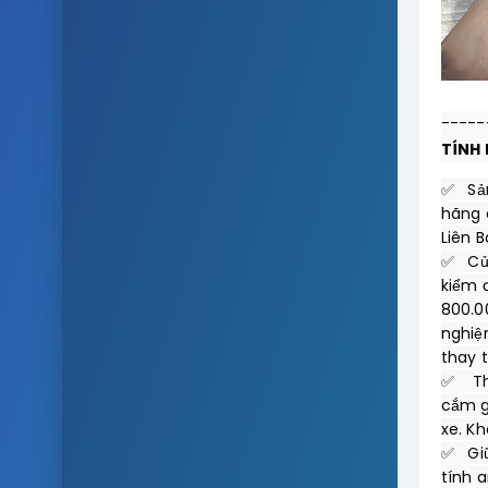
TÍNH 
✅   S
hãng 
Liên B
✅   C
kiểm 
800.0
nghiệ
thay 
✅    T
cắm g
xe. Kh
✅   G
tính a