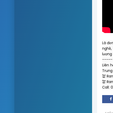
Là đơ
nghề,
-----
Liên h
Trung
💒 Ram
💒 Ra
Call: