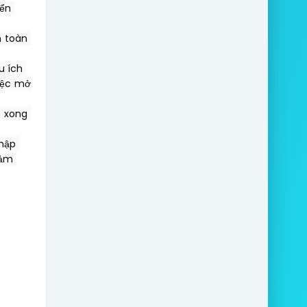
ển 
 toàn 
 ích 
iệc mở 
 xong 
hập 
ảm 