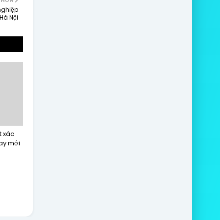
 HƠN
 nghiệp
 Hà Nội
t xác
hay mới