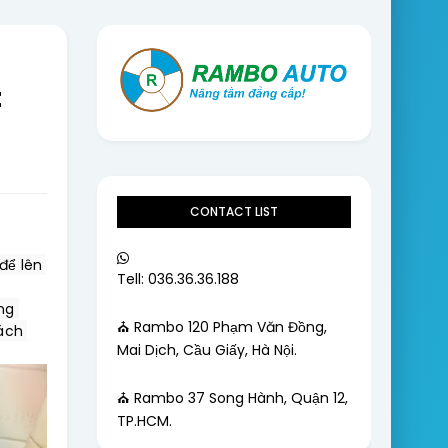
t
CONTACT LIST
ể lên 
Tell: 036.36.36.188
g 
⛪ Rambo 120 Phạm Văn Đồng,
ách 
Mai Dịch, Cầu Giấy, Hà Nội.
⛪ Rambo 37 Song Hành, Quận 12,
TP.HCM.