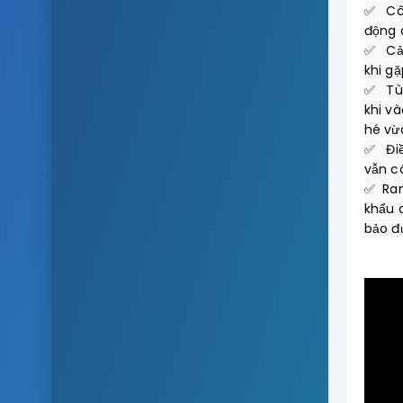
✅   C
động 
✅   Cả
khi gặ
✅   T
khi v
hé vừa
✅   Đi
vẫn c
✅  Ra
khẩu 