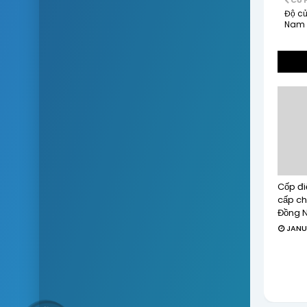
CŨ 
Độ cử
Nam
Cốp đi
cấp ch
Đồng N
JANU