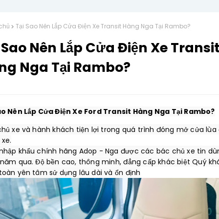
chủ
Tại Sao Nên Lắp Cửa Điện Xe Transit Hàng Nga Tại Rambo?
 Sao Nên Lắp Cửa Điện Xe Transi
ng Nga Tại Rambo?
ao Nên Lắp Cửa Điện Xe Ford Transit Hàng Nga Tại Rambo?
hủ xe và hành khách tiện lợi trong quá trình đóng mở cửa lùa đ
xe.

nhập khẩu chính hãng Adop - Nga được các bác chủ xe tin dùn
 năm qua. Độ bền cao, thông minh, đẳng cấp khác biệt Quý kh
toàn yên tâm sử dụng lâu dài và ổn định