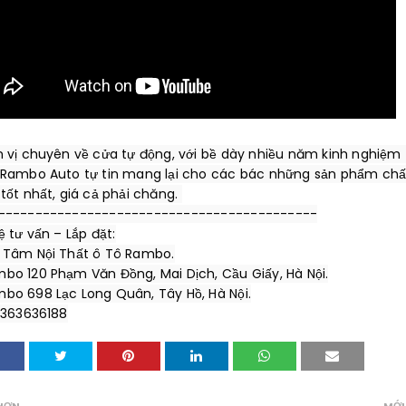
n vị chuyên về cửa tự động, với bề dày nhiều năm kinh nghiệm 
 Rambo Auto tự tin mang lại cho các bác những sản phẩm chất
-------------------------------------------

ệ tư vấn – Lắp đặt:

 Tâm Nội Thất ô Tô Rambo.

bo 120 Phạm Văn Đồng, Mai Dịch, Cầu Giấy, Hà Nội.

mbo 698 Lạc Long Quân, Tây Hồ, Hà Nội.

 0363636188