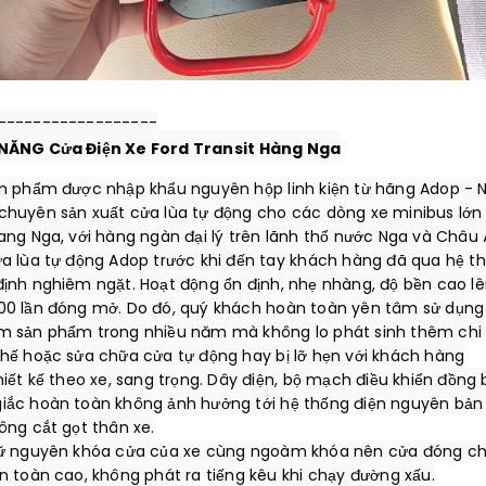
NĂNG Cửa Điện Xe Ford Transit Hàng Nga
ản phẩm được nhập khẩu nguyên hộp linh kiện từ hãng Adop - N
chuyên sản xuất cửa lùa tự động cho các dòng xe minibus lớn 
ang Nga, với hàng ngàn đại lý trên lãnh thổ nước Nga và Châu Â
ửa lùa tự động Adop trước khi đến tay khách hàng đã qua hệ th
định nghiêm ngặt. Hoạt động ổn định, nhẹ nhàng, độ bền cao lên
00 lần đóng mở. Do đó, quý khách hoàn toàn yên tâm sử dụng v
m sản phẩm trong nhiều năm mà không lo phát sinh thêm chi p
thế hoặc sửa chữa cửa tự động hay bị lỡ hẹn với khách hàng

hiết kế theo xe, sang trọng. Dây điện, bộ mạch điều khiển đồng b
iắc hoàn toàn không ảnh hưởng tới hệ thống điện nguyên bản 
ông cắt gọt thân xe.

iữ nguyên khóa cửa của xe cùng ngoàm khóa nên cửa đóng chắ
n toàn cao, không phát ra tiếng kêu khi chạy đường xấu.
