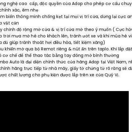
ông nghệ cao  cấp, độc quyền của Adop cho phép cơ cấu chuy
chính xác, êm nhẹ 

m biến thông minh chống kẹt tại mọi vị trí cửa, dừng lại cực an
p vật cản

ùy chỉnh độ rộng mở cửa & vị trí cửa mở theo ý muốn ( Cực hữu
ào trời mưa mở hé cho khách lên, tránh ướt xe và khi mùa hè v
 đủ giúp tránh thoát hơi điều hòa, tiết kiệm xăng)

ều khiển mở qua bộ Remot riêng & nút ấn trên taplo. Khi lắp đặt
ó cơ chế để thể thao tác bằng tay đóng mở bình thường

mbo Auto là đại diện chính thức của hãng Adop tại Việt Nam, n
chính hãng trực tiếp từ nhà máy, giấy tờ chứng từ rõ ràng sẽ đ