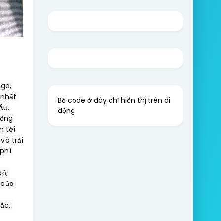
ga, 
nhất 
Bỏ code ở đây chỉ hiển thị trên di
u.

động
ống 
 tới 
à trải 
hí 
ộ, 
của 
c, 