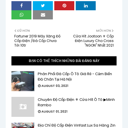
CŨ HƠN
MỚI HƠN
Fortuner 2019 Máy Xăng Độ
Cửa Hít Jootoon ⚜ Cốp
Cốp Điện /Đá Cốp Chưa
Điện Luxury Cho Cross
Tới 10tr
"NGON" Nhất 2021
BẠN CÓ THỂ THÍCH NHỮNG BÀI ĐĂNG NÀY
Phân Phối Đá Cốp Ô Tô Giá Rẻ - Cảm Biến
Đá Chân Tại Hà Nội
AUGUST 03, 2021
Chuyên Độ Cốp Điện ⚜ Cửa Hít Ô Tô ▶Minh
Rambo
AUGUST 01, 2021
Địa Chỉ Độ Cốp Điện Vinfast Lux Sa Hàng Zin