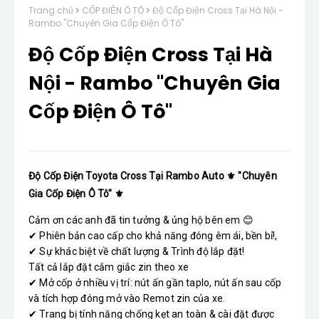
Trang chủ
CỐP ĐIỆN Ô TÔ
Độ Cốp Điện Cross Tại Hà Nội -
Rambo "Chuyên Gia Cốp Điện Ô Tô"
Độ Cốp Điện Cross Tại Hà
Nội - Rambo "Chuyên Gia
Cốp Điện Ô Tô"
Độ Cốp Điện Toyota Cross Tại Rambo Auto ⚜ "Chuyên 
Gia Cốp Điện Ô Tô" ⚜
Cảm ơn các anh đã tin tưởng & ủng hộ bên em 😊

✔ Phiên bản cao cấp cho khả năng đóng êm ái, bền bỉ!,

✔ Sự khác biệt về chất lượng & Trình độ lắp đặt!

Tất cả lắp đặt cắm giắc zin theo xe

✔ Mở cốp ở nhiều vị trí: nút ấn gần taplo, nút ấn sau cốp 
và tích hợp đóng mở vào Remot zin của xe. 

✔ Trang bị tính năng chống kẹt an toàn & cài đặt được 