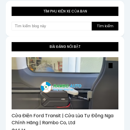
TÌM PHỤ KIỆN XE CỦA BẠN
BÀI ĐĂNG NỔI BẬT
Cửa Điện Ford Transit | Cửa Lùa Tự Động Nga
Chính Hãng | Rambo Co, Ltd
6.5.24