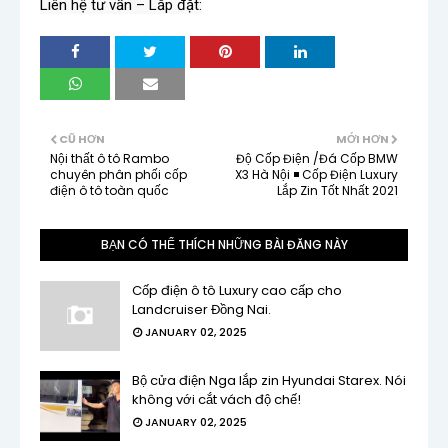
Liên hệ tư vấn – Lắp đặt:
CŨ HƠN
MỚI HƠN
Nội thất ô tô Rambo
Độ Cốp Điện /Đá Cốp BMW
chuyên phân phối cốp
X3 Hà Nội ◾ Cốp Điện Luxury
điện ô tô toàn quốc
Lắp Zin Tốt Nhất 2021
BẠN CÓ THỂ THÍCH NHỮNG BÀI ĐĂNG NÀY
Cốp điện ô tô Luxury cao cấp cho
Landcruiser Đồng Nai.
JANUARY 02, 2025
Bộ cửa điện Nga lắp zin Hyundai Starex. Nói
không với cắt vách độ chế!
JANUARY 02, 2025