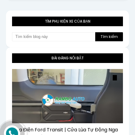
TÌM PHỤ KIỆN XE CỦA BẠN
BÀI ĐĂNG NỔI BẬT
Cửa Điện Ford Transit | Cửa Lùa Tự Động Nga