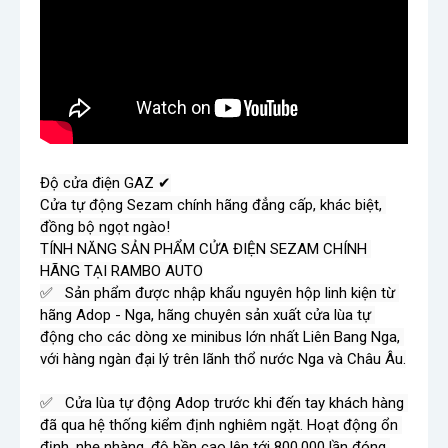
Độ cửa điện GAZ ✔

Cửa tự động Sezam chính hãng đẳng cấp, khác biệt, 
đồng bộ ngọt ngào!

TÍNH NĂNG SẢN PHẨM CỬA ĐIỆN SEZAM CHÍNH 
HÃNG TẠI RAMBO AUTO

✅   Sản phẩm được nhập khẩu nguyên hộp linh kiện từ 
hãng Adop - Nga, hãng chuyên sản xuất cửa lùa tự 
động cho các dòng xe minibus lớn nhất Liên Bang Nga, 
với hàng ngàn đại lý trên lãnh thổ nước Nga và Châu Âu.

✅   Cửa lùa tự động Adop trước khi đến tay khách hàng 
đã qua hệ thống kiểm định nghiêm ngặt. Hoạt động ổn 
định, nhẹ nhàng, độ bền cao lên tới 800.000 lần đóng 