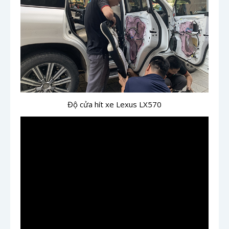
Độ cửa hít xe Lexus LX570