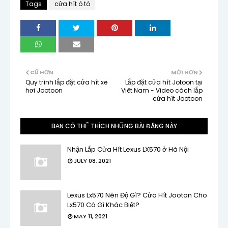
Tags
cửa hít ô tô
CŨ HƠN
MỚI HƠN
Quy trình lắp đặt cửa hít xe
Lắp đặt cửa hít Jotoon tại
hơi Jootoon
Viêt Nam - Video cách lắp
cửa hít Jootoon
BẠN CÓ THỂ THÍCH NHỮNG BÀI ĐĂNG NÀY
Nhận Lắp Cửa Hít Lexus LX570 ở Hà Nội
JULY 08, 2021
Lexus Lx570 Nên Độ Gì? Cửa Hít Jooton Cho
Lx570 Có Gì Khác Biệt?
MAY 11, 2021