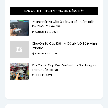
BẠN CÓ THỂ THÍCH NHỮNG BÀI ĐĂNG NÀY
Phân Phối Đá Cốp Ô Tô Giá Rẻ - Cảm Biến
Đá Chân Tại Hà Nội
AUGUST 03, 2021
Chuyên Độ Cốp Điện ⚜ Cửa Hít Ô Tô ▶Minh
Rambo
AUGUST 01, 2021
Địa Chỉ Độ Cốp Điện Vinfast Lux Sa Hàng Zin
Thợ Chuẩn Hà Nội
JULY 15, 2021