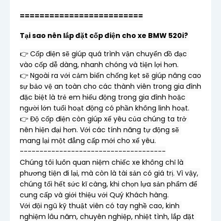
=========================
Tại sao nên lắp đặt cốp điện cho xe BMW 520i? 
👉 Cốp điện sẽ giúp quá trình vận chuyển đồ đạc 
vào cốp dễ dàng, nhanh chóng và tiện lợi hơn.

👉 Ngoài ra với cảm biến chống kẹt sẽ giúp nâng cao 
sự bảo vệ an toàn cho các thành viên trong gia đình 
đặc biệt là trẻ em hiếu động trong gia đình hoặc 
người lớn tuổi hoạt động có phần không linh hoạt.

👉 Độ cốp điện còn giúp xế yêu của chúng ta trở 
nên hiện đại hơn. Với các tính năng tự động sẽ 
mang lại một đẳng cấp mới cho xế yêu.

-------------------------------------

Chúng tôi luôn quan niệm chiếc xe không chỉ là 
phương tiện đi lại, mà còn là tài sản có giá trị. Vì vậy, 
chúng tối hết sức kĩ càng, khi chọn lựa sản phẩm để 
cung cấp và giới thiệu với Quý Khách hàng.

Với đội ngũ kỹ thuật viên có tay nghề cao, kinh 
nghiệm lâu năm, chuyên nghiệp, nhiệt tình, lắp đặt 