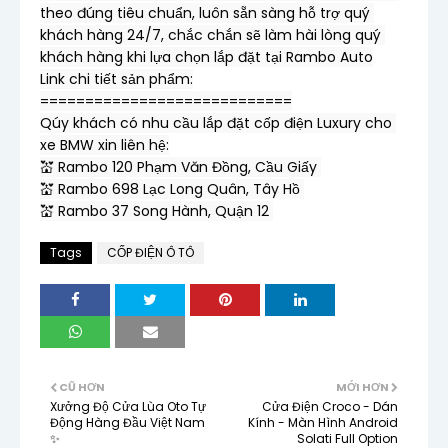
theo đúng tiêu chuẩn, luôn sẵn sàng hỗ trợ quý 
khách hàng 24/7, chắc chắn sẽ làm hài lòng quý 
khách hàng khi lựa chọn lắp đặt tại Rambo Auto

Link chi tiết sản phẩm:

============================

Qúy khách có nhu cầu lắp đặt cốp điện Luxury cho 
xe BMW xin liên hệ:

💒 Rambo 120 Phạm Văn Đồng, Cầu Giấy 

💒 Rambo 698 Lạc Long Quân, Tây Hồ 

💒 Rambo 37 Song Hành, Quận 12 
Tags
CỐP ĐIỆN Ô TÔ
CŨ HƠN
MỚI HƠN
Xưởng Độ Cửa Lùa Oto Tự
Cửa Điện Croco - Dán
Động Hàng Đầu Việt Nam
Kính - Màn Hình Android
✨
Solati Full Option