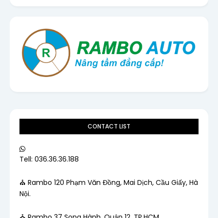
CONTACT LIST
Tell: 036.36.36.188
⛪ Rambo 120 Phạm Văn Đồng, Mai Dịch, Cầu Giấy, Hà
Nội.
⛪ Rambo 37 Song Hành, Quận 12, TP.HCM.