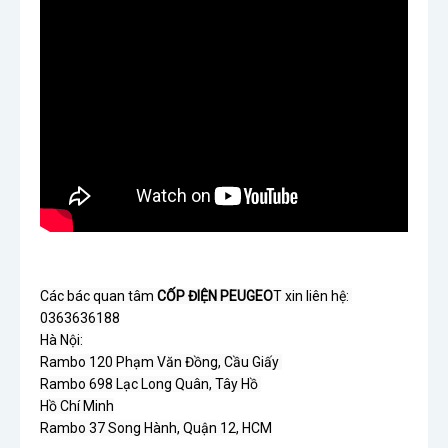
Các bác quan tâm 
CỐP ĐIỆN PEUGEO
T xin liên hệ: 
0363636188

Hà Nội:

Rambo 120 Phạm Văn Đồng, Cầu Giấy 

Rambo 698 Lạc Long Quân, Tây Hồ 

Hồ Chí Minh

Rambo 37 Song Hành, Quận 12, HCM