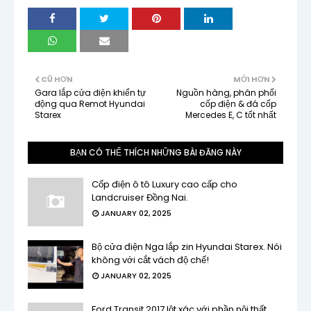
CŨ HƠN
MỚI HƠN
Gara lắp cửa điện khiển tự
Nguồn hàng, phân phối
động qua Remot Hyundai
cốp điện & đá cốp
Starex
Mercedes E, C tốt nhất
BẠN CÓ THỂ THÍCH NHỮNG BÀI ĐĂNG NÀY
Cốp điện ô tô Luxury cao cấp cho
Landcruiser Đồng Nai.
JANUARY 02, 2025
Bộ cửa điện Nga lắp zin Hyundai Starex. Nói
không với cắt vách độ chế!
JANUARY 02, 2025
Ford Transit 2017 lột xác với phần nội thất