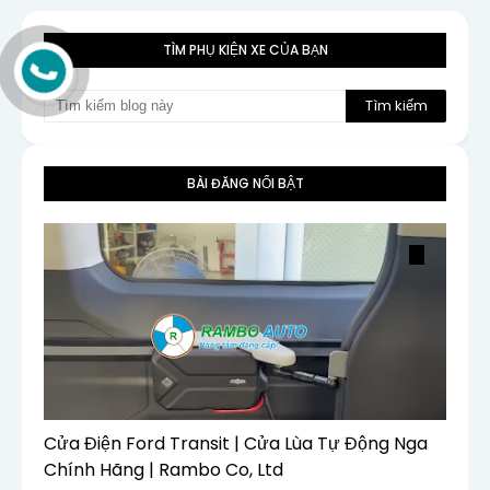
TÌM PHỤ KIỆN XE CỦA BẠN
BÀI ĐĂNG NỔI BẬT
Cửa Điện Ford Transit | Cửa Lùa Tự Động Nga
Chính Hãng | Rambo Co, Ltd