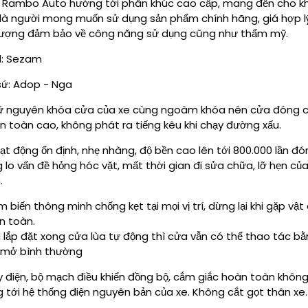
 Rambo Auto hướng tới phân khúc cao cấp, mang đến cho k
là người mong muốn sử dụng sản phẩm chính hãng, giá hợp l
lượng đảm bảo về công năng sử dụng cũng như thẩm mỹ.
: Sezam
sứ: Adop - Nga
 nguyên khóa cửa của xe cùng ngoàm khóa nên cửa đóng c
an toàn cao, không phát ra tiếng kêu khi chạy đường xấu.
t động ổn định, nhẹ nhàng, độ bền cao lên tới 800.000 lần đ
 lo vấn đề hỏng hóc vặt, mất thời gian đi sửa chữa, lỡ hẹn củ
.
 biến thông minh chống kẹt tại mọi vị trí, dừng lại khi gặp vật
n toàn.
 lắp đặt xong cửa lùa tự động thì cửa vẫn có thể thao tác bằ
 mở bình thường
 điện, bộ mạch điều khiển đồng bộ, cắm giắc hoàn toàn không
 tới hệ thống điện nguyên bản của xe. Không cắt gọt thân xe.