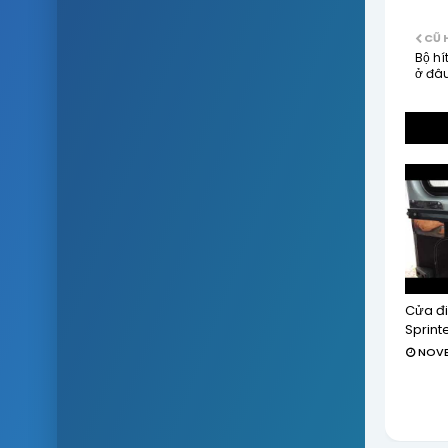
CŨ 
Bộ hí
ở đâu
Cửa đ
Sprinte
NOVE