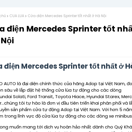
chủ
CUA LUA
Cửa điện Mercedes Sprinter tốt nhất ở Hà Nội
 điện Mercedes Sprinter tốt nhấ
 Nội
 điện Mercedes Sprinter tốt nhất ở H
 AUTO là đại diện chính thức của hãng Adop tại Việt Nam, đơ
n sâu về lắp đặt hệ thống cửa lùa tự động cho các dòng
yundai Solati, Ford Transit, Toyota Hiace, Hyundai Starex, Me
r...chúng tôi tự hào là đơn vị đầu tiên triển khai phân phối và l
uyền sản phẩm cửa tự động Adop tại Việt Nam. Với hơn 5 năm
m trong lĩnh vực độ cửa lùa tự động cho các dòng xe minibus
ong muốn mang tới dịch vụ hoàn hảo nhất dành cho Quý Kh