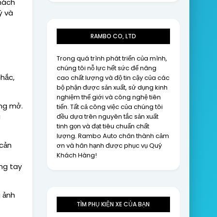
hách
ý và
RAMBO CO, LTD
Trong quá trình phát triển của mình,
chúng tôi nỗ lực hết sức để nâng
hắc,
cao chất lượng và độ tin cậy của các
bộ phận được sản xuất, sử dụng kinh
nghiệm thế giới và công nghệ tiên
óng mở.
tiến. Tất cả công việc của chúng tôi
a
đều dựa trên nguyên tắc sản xuất
tinh gọn và đạt tiêu chuẩn chất
lượng. Rambo Auto chân thành cảm
 cản
ơn và hân hạnh được phục vụ Quý
Khách Hàng!
ng tay
 ảnh
TÌM PHỤ KIỆN XE CỦA BẠN