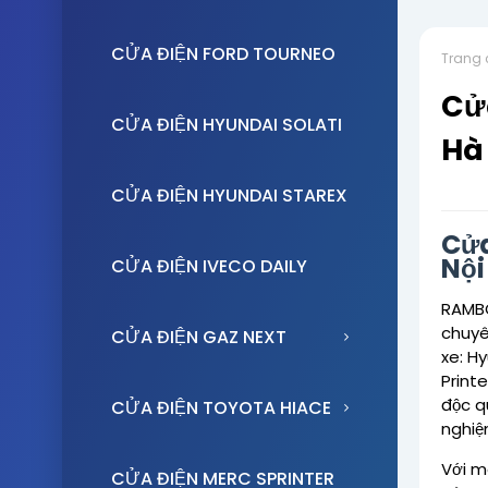
CỬA ĐIỆN FORD TOURNEO
Trang 
Cửa
CỬA ĐIỆN HYUNDAI SOLATI
Hà
CỬA ĐIỆN HYUNDAI STAREX
Cửa
Nội
CỬA ĐIỆN IVECO DAILY
RAMBO
chuyê
CỬA ĐIỆN GAZ NEXT
xe: H
Printe
độc q
CỬA ĐIỆN TOYOTA HIACE
nghiệ
Với m
CỬA ĐIỆN MERC SPRINTER