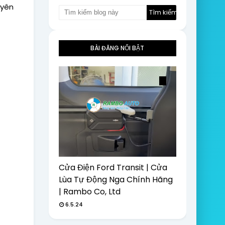
uyên
BÀI ĐĂNG NỔI BẬT
Cửa Điện Ford Transit | Cửa
Lùa Tự Động Nga Chính Hãng
| Rambo Co, Ltd
6.5.24