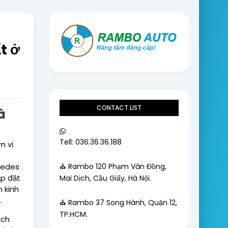
t ở
CONTACT LIST
à
Tell: 036.36.36.188
n vị
⛪ Rambo 120 Phạm Văn Đồng,
rcedes
ắp đặt
Mai Dịch, Cầu Giấy, Hà Nội.
 kinh
.
⛪ Rambo 37 Song Hành, Quận 12,
TP.HCM.
ách