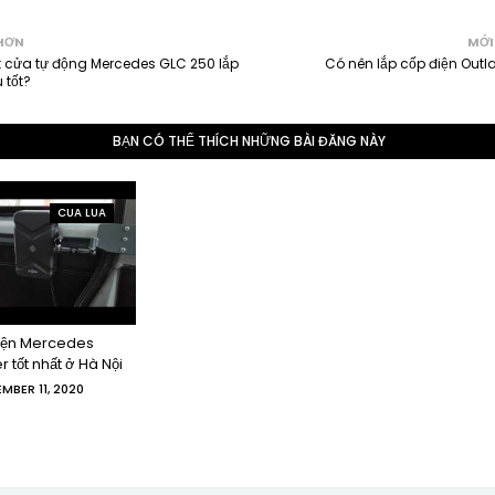
HƠN
MỚI
t cửa tự động Mercedes GLC 250 lắp
Có nên lắp cốp điện Outl
 tốt?
BẠN CÓ THỂ THÍCH NHỮNG BÀI ĐĂNG NÀY
CUA LUA
iện Mercedes
r tốt nhất ở Hà Nội
MBER 11, 2020