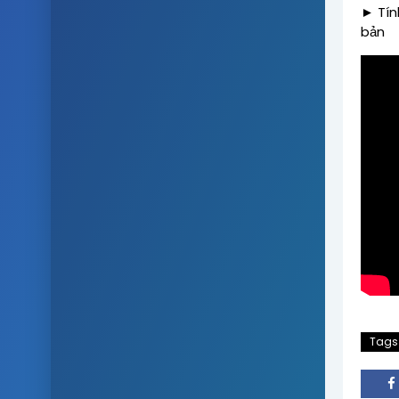
Tín
►
bản
Tags