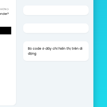
 HƠN
ander?
Bỏ code ở đây chỉ hiển thị trên di
động