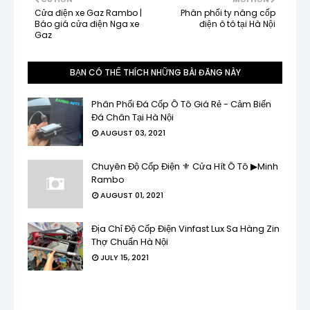
Cửa điện xe Gaz Rambo |
Phân phối ty nâng cốp
Báo giá cửa điện Nga xe
điện ô tô tại Hà Nội
Gaz
BẠN CÓ THỂ THÍCH NHỮNG BÀI ĐĂNG NÀY
Phân Phối Đá Cốp Ô Tô Giá Rẻ - Cảm Biến
Đá Chân Tại Hà Nội
AUGUST 03, 2021
Chuyên Độ Cốp Điện ⚜ Cửa Hít Ô Tô ▶Minh
Rambo
AUGUST 01, 2021
Địa Chỉ Độ Cốp Điện Vinfast Lux Sa Hàng Zin
Thợ Chuẩn Hà Nội
JULY 15, 2021