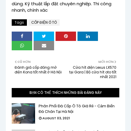
dùng. Kỹ thuật lắp đặt chuyên nghiệp. Thi công
nhanh, chính xác
Tags
CỐP ĐIỆN Ô TÔ
CŨ HƠN
MỚI HƠN
Đánh giá cốp đóng mở
Cửa hít điện Lexus LX570
điện Kona tốt nhất ở Hà Nội
tại Gara | Bộ cửa hít oto tốt
nhất 2021
BẠN CÓ THỂ THÍCH NHỮNG BÀI ĐĂNG NÀY
Phân Phối Đá Cốp Ô Tô Giá Rẻ - Cảm Biến
Đá Chân Tại Hà Nội
AUGUST 03, 2021