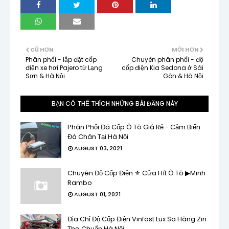
CŨ HƠN
MỚI HƠN
Phân phối - lắp đặt cốp
Chuyên phân phối - độ
điện xe hơi Pajero từ Lạng
cốp điện Kia Sedona ở Sài
Sơn & Hà Nội
Gòn & Hà Nội
BẠN CÓ THỂ THÍCH NHỮNG BÀI ĐĂNG NÀY
Phân Phối Đá Cốp Ô Tô Giá Rẻ - Cảm Biến
Đá Chân Tại Hà Nội
AUGUST 03, 2021
Chuyên Độ Cốp Điện ⚜ Cửa Hít Ô Tô ▶Minh
Rambo
AUGUST 01, 2021
Địa Chỉ Độ Cốp Điện Vinfast Lux Sa Hàng Zin
Thợ Chuẩn Hà Nội