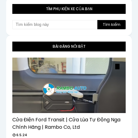
TÌM PHỤ KIỆN XE CỦA BẠN
BÀI ĐĂNG NỔI BẬT
Cửa Điện Ford Transit | Cửa Lùa Tự Động Nga
Chính Hãng | Rambo Co, Ltd
6.5.24