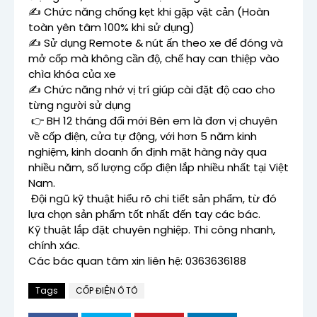
✍️ Chức năng chống kẹt khi gặp vật cản (Hoàn
toàn yên tâm 100% khi sử dụng)
✍️ Sử dụng Remote & nút ấn theo xe để đóng và
mở cốp mà không cần độ, chế hay can thiệp vào
chìa khóa của xe
✍️ Chức năng nhớ vị trí giúp cài đặt độ cao cho
từng người sử dụng
👉 BH 12 tháng đổi mới Bên em là đơn vị chuyên
về cốp điện, cửa tự động, với hơn 5 năm kinh
nghiệm, kinh doanh ổn định mặt hàng này qua
nhiều năm, số lượng cốp điện lắp nhiều nhất tại Việt
Nam.
Đội ngũ kỹ thuật hiểu rõ chi tiết sản phẩm, từ đó
lựa chọn sản phẩm tốt nhất đến tay các bác.
Kỹ thuật lắp đặt chuyên nghiệp. Thi công nhanh,
chính xác.
Các bác quan tâm xin liên hệ: 0363636188
Tags
CỐP ĐIỆN Ô TÔ