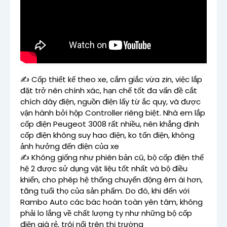
✍️ Cốp thiết kế theo xe, cắm giắc vừa zin, việc lắp
đặt trở nên chính xác, hạn chế tốt đa vấn đề cắt
chích dây điện, nguồn điện lấy từ ắc quy, và được
vận hành bởi hộp Controller riêng biệt. Nhà em lắp
cốp điện Peugeot 3008 rất nhiều, nên khẳng định
cốp điện không suy hao điện, ko tốn điện, không
ảnh hưởng đến điện của xe
✍️ Không giống như phiên bản cũ, bộ cốp điện thế
hệ 2 được sử dụng vật liệu tốt nhất và bộ điều
khiển, cho phép hệ thống chuyển động êm ái hơn,
tăng tuổi thọ của sản phẩm. Do đó, khi đến với
Rambo Auto các bác hoàn toàn yên tâm, không
phải lo lắng về chất lượng ty như những bộ cốp
điện giá rẻ, trôi nổi trên thị trường