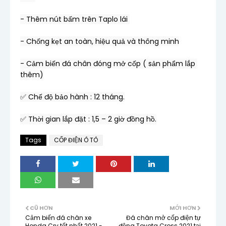
- Thêm nút bấm trên Taplo lái 
- Chống kẹt an toàn, hiệu quả và thông minh
- Cảm biến đá chân đóng mở cốp ( sản phẩm lắp 
thêm)
✅ Chế độ bảo hành : 12 tháng.
✅ Thời gian lắp đặt : 1,5 – 2 giờ đồng hồ.
Tags
CỐP ĐIỆN Ô TÔ
CŨ HƠN
MỚI HƠN
Cảm biến đá chân xe
Đá chân mở cốp điện tự
Honda Crv tốt nhất 2021 -
động Toyota Cross 2021 tại