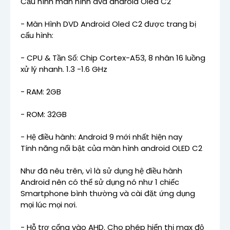
Cấu hình màn hình dvd android Oled C2
- Màn Hình DVD Android Oled C2 được trang bị
cấu hình:
- CPU & Tần Số: Chip Cortex-A53, 8 nhân 16 luồng
xử lý nhanh. 1.3 -1.6 GHz
- RAM: 2GB
- ROM: 32GB
- Hệ điều hành: Android 9 mới nhất hiện nay
Tính năng nổi bật của màn hình android OLED C2
Như đã nêu trên, vì là sử dụng hệ điều hành
Android nên có thể sử dụng nó như 1 chiếc
Smartphone bình thường và cài đặt ứng dụng
mọi lúc mọi nơi.
- Hỗ trợ cổng vào AHD. Cho phép hiển thị max độ