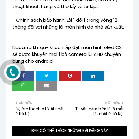
thuật khách hàng và thợ lấy về tự lắp...
- Chính sách bảo hành: Lỗi 1 đổi 1 trong vòng 12
tháng đối với những lỗi màn hình do nhà sản xuất.
Ngoài ra khi quý khách lắp đặt màn hình oled C2
sẽ được khuyến mãi 1 bộ camera lùi AHD chuyên
dụng cho android.
CŨ HƠN
MỚI HƠN
Độ âm thanh ô tô tốt nhất
Tư vấn cảm biến lùi 8 mắt
ở Hà Nội
tốt nhất ở Hà Nội
BẠN CÓ THỂ THÍCH NHỮNG BÀI ĐĂNG NÀY