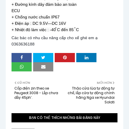
+ Đường kính dây đảm bảo an toàn

ECU

+ Chống nước chuẩn IP67

+ Điện áp : DC 9.5V—DC 16V

+ Nhiệt độ làm việc : -40֯ C đến 85 ֯ C
Các bác có nhu cầu nâng cấp cho xế ghé em ạ 
0363636188
CŨ HƠN
MỚI HƠN
Cốp điện zin theo xe
Tháo cửa lùa tự động tự
Peugeot 3008 - Lắp chưa
chế, lắp cửa tự động chính
đầy 45ph’.
hãng Nga xe Hyundai
Solati
BẠN CÓ THỂ THÍCH NHỮNG BÀI ĐĂNG NÀY