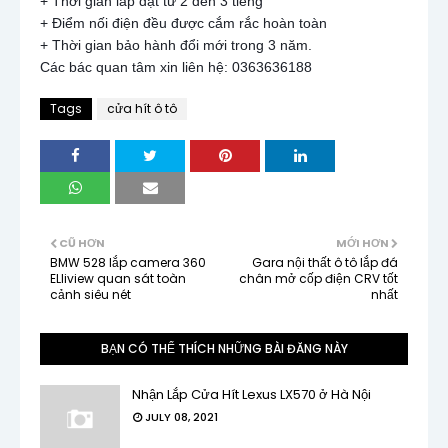
+ Thời gian lắp đặt từ 2 đến 3 tiếng
+ Điểm nối điện đều được cắm rắc hoàn toàn
+ Thời gian bảo hành đổi mới trong 3 năm.
Các bác quan tâm xin liên hệ: 0363636188
Tags
cửa hít ô tô
CŨ HƠN
MỚI HƠN
BMW 528 lắp camera 360
Gara nội thất ô tô lắp đá
ELliview quan sát toàn
chân mở cốp điện CRV tốt
cảnh siêu nét
nhất
BẠN CÓ THỂ THÍCH NHỮNG BÀI ĐĂNG NÀY
Nhận Lắp Cửa Hít Lexus LX570 ở Hà Nội
JULY 08, 2021