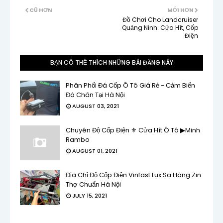
CŨ HƠN
MỚI HƠN
Đồ Chơi Cho Landcruiser
Quảng Ninh: Cửa Hít, Cốp
Điện
BẠN CÓ THỂ THÍCH NHỮNG BÀI ĐĂNG NÀY
Phân Phối Đá Cốp Ô Tô Giá Rẻ - Cảm Biến
Đá Chân Tại Hà Nội
AUGUST 03, 2021
Chuyên Độ Cốp Điện ⚜ Cửa Hít Ô Tô ▶Minh
Rambo
AUGUST 01, 2021
Địa Chỉ Độ Cốp Điện Vinfast Lux Sa Hàng Zin
Thợ Chuẩn Hà Nội
JULY 15, 2021