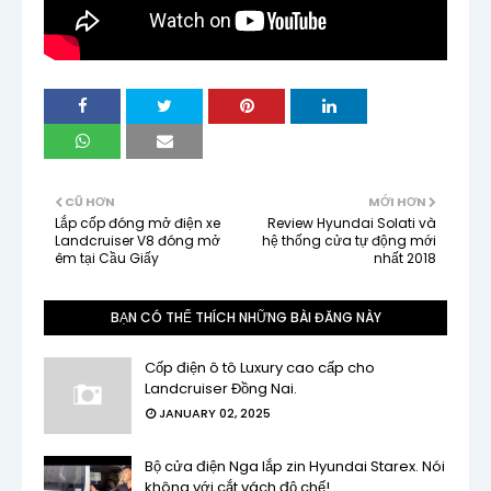
CŨ HƠN
MỚI HƠN
Lắp cốp đóng mở điện xe
Review Hyundai Solati và
Landcruiser V8 đóng mở
hệ thống cửa tự động mới
êm tại Cầu Giấy
nhất 2018
BẠN CÓ THỂ THÍCH NHỮNG BÀI ĐĂNG NÀY
Cốp điện ô tô Luxury cao cấp cho
Landcruiser Đồng Nai.
JANUARY 02, 2025
Bộ cửa điện Nga lắp zin Hyundai Starex. Nói
không với cắt vách độ chế!